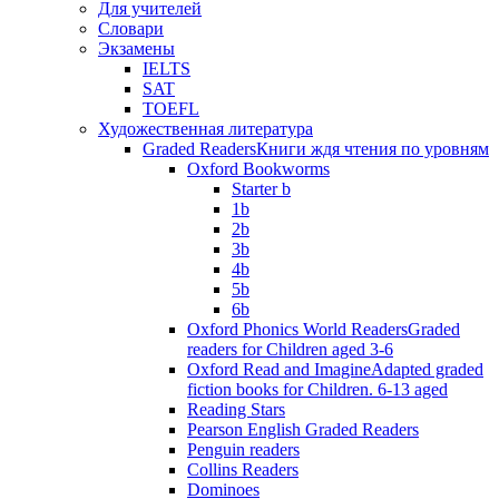
Для учителей
Словари
Экзамены
IELTS
SAT
TOEFL
Художественная литература
Graded Readers
Книги ждя чтения по уровням
Oxford Bookworms
Starter b
1b
2b
3b
4b
5b
6b
Oxford Phonics World Readers
Graded
readers for Children aged 3-6
Oxford Read and Imagine
Adapted graded
fiction books for Children. 6-13 aged
Reading Stars
Pearson English Graded Readers
Penguin readers
Collins Readers
Dominoes