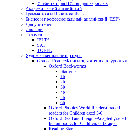
Учебники для ВУЗов, для взрослых
Академический английский
Грамматика и Практика Языка
Бизнес и профессиональный английский (ESP)
Для учителей
Словари
Экзамены
IELTS
SAT
TOEFL
Художественная литература
Graded Readers
Книги ждя чтения по уровням
Oxford Bookworms
Starter b
1b
2b
3b
4b
5b
6b
Oxford Phonics World Readers
Graded
readers for Children aged 3-6
Oxford Read and Imagine
Adapted graded
fiction books for Children. 6-13 aged
Reading Stars