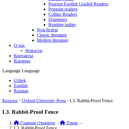
Pearson English Graded Readers
Penguin readers
Collins Readers
Dominoes
Reading ladder
Non-fiction
Classic literature
Modern literature
О нас
Новости
Контакты
Корзина
Language
Language
Uzbek
English
Russian
Каталог
›
Oxford University Press
›
L3. Rabbit-Proof Fence
L3. Rabbit-Proof Fence
Главная страница
-
Товар
-
L3. Rabbit-Proof Fence