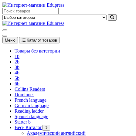
Перейти
к
Edupress Uzbekistan, Edupress Узбекистан, книги, учебники на
содержимому
английском языке
Edupress Uzbekistan, Edupress Узбекистан, книги, учебники на
английском языке
Меню
Каталог товаров
Товары без категории
1b
2b
3b
4b
5b
6b
Collins Readers
Dominoes
French language
German language
Reading ladder
Spanish language
Starter b
Весь Каталог
Академический английский