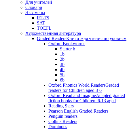
Для учителей
Словари
Экзамены
IELTS
SAT
TOEFL
Художественная литература
Graded Readers
Книги ждя чтения по уровням
Oxford Bookworms
Starter b
1b
2b
3b
4b
5b
6b
Oxford Phonics World Readers
Graded
readers for Children aged 3-6
Oxford Read and Imagine
Adapted graded
fiction books for Children. 6-13 aged
Reading Stars
Pearson English Graded Readers
Penguin readers
Collins Readers
Dominoes