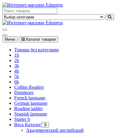
Перейти
к
Edupress Uzbekistan, Edupress Узбекистан, книги, учебники на
содержимому
английском языке
Edupress Uzbekistan, Edupress Узбекистан, книги, учебники на
английском языке
Меню
Каталог товаров
Товары без категории
1b
2b
3b
4b
5b
6b
Collins Readers
Dominoes
French language
German language
Reading ladder
Spanish language
Starter b
Весь Каталог
Академический английский