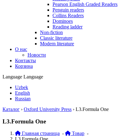
Pearson English Graded Readers
Penguin readers
Collins Readers
Dominoes
Reading ladder
Non-fiction
Classic literature
Modern literature
О нас
Новости
Контакты
Корзина
Language
Language
Uzbek
English
Russian
Каталог
›
Oxford University Press
›
L3.Formula One
L3.Formula One
Главная страница
-
Товар
-
L3.Formula One