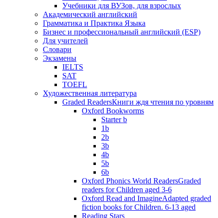
Учебники для ВУЗов, для взрослых
Академический английский
Грамматика и Практика Языка
Бизнес и профессиональный английский (ESP)
Для учителей
Словари
Экзамены
IELTS
SAT
TOEFL
Художественная литература
Graded Readers
Книги ждя чтения по уровням
Oxford Bookworms
Starter b
1b
2b
3b
4b
5b
6b
Oxford Phonics World Readers
Graded
readers for Children aged 3-6
Oxford Read and Imagine
Adapted graded
fiction books for Children. 6-13 aged
Reading Stars