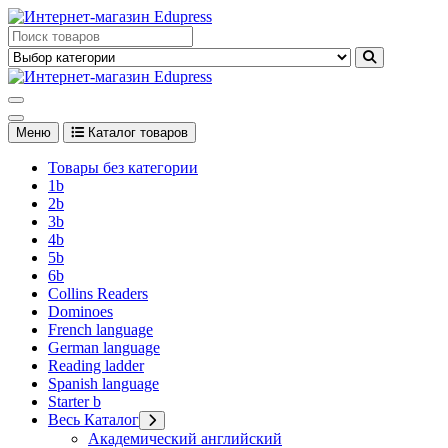
Перейти
к
Edupress Uzbekistan, Edupress Узбекистан, книги, учебники на
содержимому
английском языке
Edupress Uzbekistan, Edupress Узбекистан, книги, учебники на
английском языке
Меню
Каталог товаров
Товары без категории
1b
2b
3b
4b
5b
6b
Collins Readers
Dominoes
French language
German language
Reading ladder
Spanish language
Starter b
Весь Каталог
Академический английский