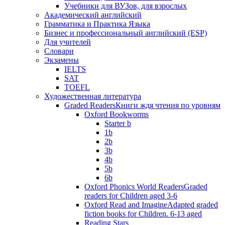
Учебники для ВУЗов, для взрослых
Академический английский
Грамматика и Практика Языка
Бизнес и профессиональный английский (ESP)
Для учителей
Словари
Экзамены
IELTS
SAT
TOEFL
Художественная литература
Graded Readers
Книги ждя чтения по уровням
Oxford Bookworms
Starter b
1b
2b
3b
4b
5b
6b
Oxford Phonics World Readers
Graded
readers for Children aged 3-6
Oxford Read and Imagine
Adapted graded
fiction books for Children. 6-13 aged
Reading Stars