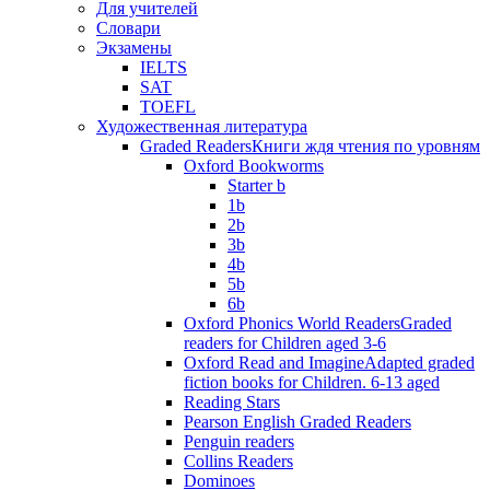
Для учителей
Словари
Экзамены
IELTS
SAT
TOEFL
Художественная литература
Graded Readers
Книги ждя чтения по уровням
Oxford Bookworms
Starter b
1b
2b
3b
4b
5b
6b
Oxford Phonics World Readers
Graded
readers for Children aged 3-6
Oxford Read and Imagine
Adapted graded
fiction books for Children. 6-13 aged
Reading Stars
Pearson English Graded Readers
Penguin readers
Collins Readers
Dominoes