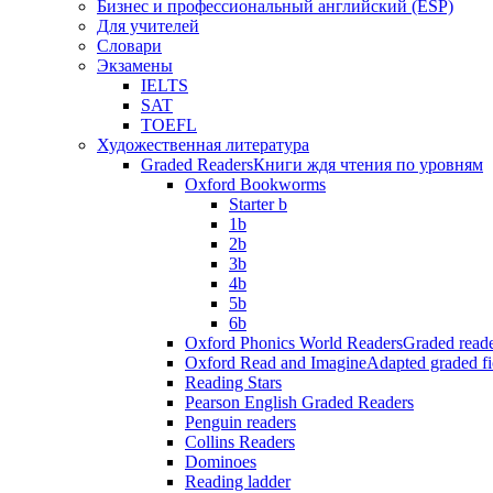
Бизнес и профессиональный английский (ESP)
Для учителей
Словари
Экзамены
IELTS
SAT
TOEFL
Художественная литература
Graded Readers
Книги ждя чтения по уровням
Oxford Bookworms
Starter b
1b
2b
3b
4b
5b
6b
Oxford Phonics World Readers
Graded reade
Oxford Read and Imagine
Adapted graded fi
Reading Stars
Pearson English Graded Readers
Penguin readers
Collins Readers
Dominoes
Reading ladder