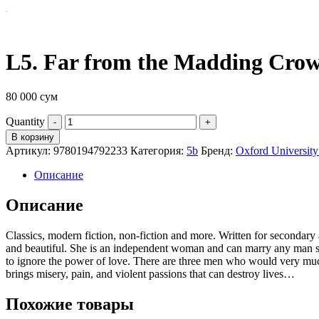
L5. Far from the Madding Cro
80 000
сум
Quantity
В корзину
Артикул:
9780194792233
Категория:
5b
Бренд:
Oxford University
Описание
Описание
Classics, modern fiction, non-fiction and more. Written for seconda
and beautiful. She is an independent woman and can marry any man she 
to ignore the power of love. There are three men who would very much
brings misery, pain, and violent passions that can destroy lives…
Похожие товары