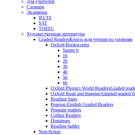
Для учителей
Словари
Экзамены
IELTS
SAT
TOEFL
Художественная литература
Graded Readers
Книги ждя чтения по уровням
Oxford Bookworms
Starter b
1b
2b
3b
4b
5b
6b
Oxford Phonics World Readers
Graded reade
Oxford Read and Imagine
Adapted graded fi
Reading Stars
Pearson English Graded Readers
Penguin readers
Collins Readers
Dominoes
Reading ladder
Non-fiction