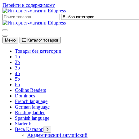
Перейти к содержимому
Edupress Uzbekistan, Edupress Узбекистан, книги, учебники на 
Edupress Uzbekistan, Edupress Узбекистан, книги, учебники на 
Меню
Каталог товаров
Товары без категории
1b
2b
3b
4b
5b
6b
Collins Readers
Dominoes
French language
German language
Reading ladder
Spanish language
Starter b
Весь Каталог
Академический английский