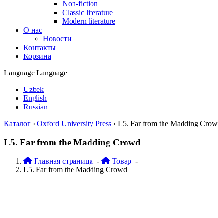
Non-fiction
Classic literature
Modern literature
О нас
Новости
Контакты
Корзина
Language
Language
Uzbek
English
Russian
Каталог
›
Oxford University Press
›
L5. Far from the Madding Crow
L5. Far from the Madding Crowd
Главная страница
-
Товар
-
L5. Far from the Madding Crowd