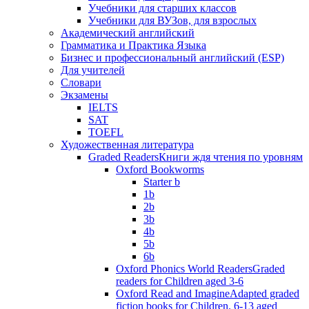
Учебники для старших классов
Учебники для ВУЗов, для взрослых
Академический английский
Грамматика и Практика Языка
Бизнес и профессиональный английский (ESP)
Для учителей
Словари
Экзамены
IELTS
SAT
TOEFL
Художественная литература
Graded Readers
Книги ждя чтения по уровням
Oxford Bookworms
Starter b
1b
2b
3b
4b
5b
6b
Oxford Phonics World Readers
Graded
readers for Children aged 3-6
Oxford Read and Imagine
Adapted graded
fiction books for Children. 6-13 aged