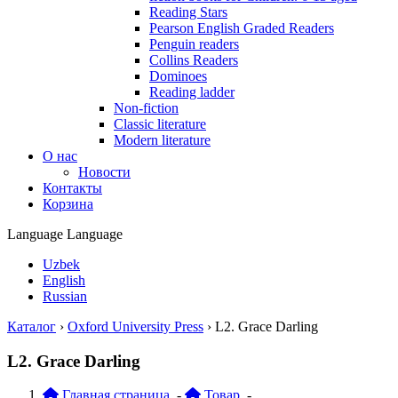
Reading Stars
Pearson English Graded Readers
Penguin readers
Collins Readers
Dominoes
Reading ladder
Non-fiction
Classic literature
Modern literature
О нас
Новости
Контакты
Корзина
Language
Language
Uzbek
English
Russian
Каталог
›
Oxford University Press
›
L2. Grace Darling
L2. Grace Darling
Главная страница
-
Товар
-