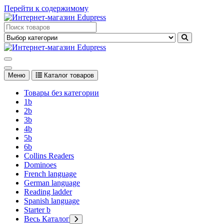
Перейти к содержимому
Edupress Uzbekistan, Edupress Узбекистан, книги, учебники на
английском языке
Edupress Uzbekistan, Edupress Узбекистан, книги, учебники на
английском языке
Меню
Каталог товаров
Товары без категории
1b
2b
3b
4b
5b
6b
Collins Readers
Dominoes
French language
German language
Reading ladder
Spanish language
Starter b
Весь Каталог