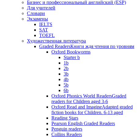
Бизнес и профессиональный английский (ESP)
Для учителей
Словари
Экзамены
IELTS
SAT
TOEFL
Художественная литература
Graded Readers
Книги ждя чтения по уровням
Oxford Bookworms
Starter b
1b
2b
3b
4b
5b
6b
Oxford Phonics World Readers
Graded
readers for Children aged 3-6
Oxford Read and Imagine
Adapted graded
fiction books for Children. 6-13 aged
Reading Stars
Pearson English Graded Readers
Penguin readers
Collins Readers