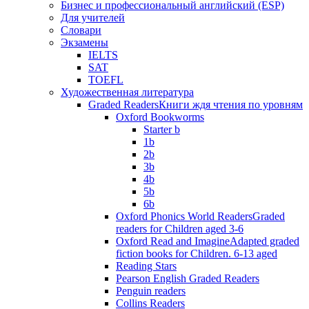
Бизнес и профессиональный английский (ESP)
Для учителей
Словари
Экзамены
IELTS
SAT
TOEFL
Художественная литература
Graded Readers
Книги ждя чтения по уровням
Oxford Bookworms
Starter b
1b
2b
3b
4b
5b
6b
Oxford Phonics World Readers
Graded
readers for Children aged 3-6
Oxford Read and Imagine
Adapted graded
fiction books for Children. 6-13 aged
Reading Stars
Pearson English Graded Readers
Penguin readers
Collins Readers