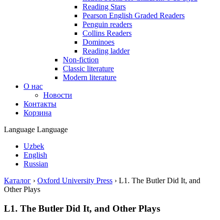
Reading Stars
Pearson English Graded Readers
Penguin readers
Collins Readers
Dominoes
Reading ladder
Non-fiction
Classic literature
Modern literature
О нас
Новости
Контакты
Корзина
Language
Language
Uzbek
English
Russian
Каталог
›
Oxford University Press
›
L1. The Butler Did It, and
Other Plays
L1. The Butler Did It, and Other Plays