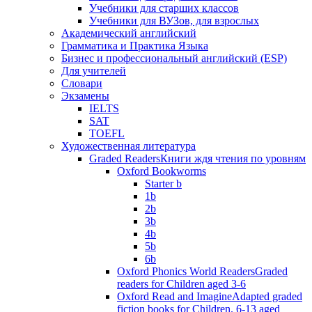
Учебники для старших классов
Учебники для ВУЗов, для взрослых
Академический английский
Грамматика и Практика Языка
Бизнес и профессиональный английский (ESP)
Для учителей
Словари
Экзамены
IELTS
SAT
TOEFL
Художественная литература
Graded Readers
Книги ждя чтения по уровням
Oxford Bookworms
Starter b
1b
2b
3b
4b
5b
6b
Oxford Phonics World Readers
Graded
readers for Children aged 3-6
Oxford Read and Imagine
Adapted graded
fiction books for Children. 6-13 aged