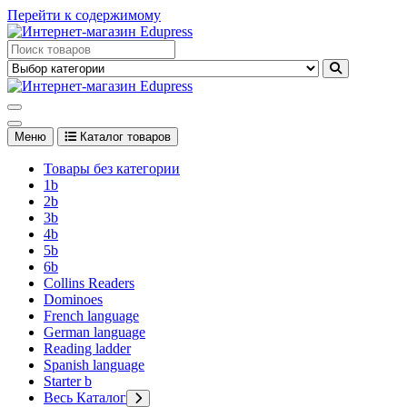
Перейти к содержимому
Edupress Uzbekistan, Edupress Узбекистан, книги, учебники на
английском языке
Edupress Uzbekistan, Edupress Узбекистан, книги, учебники на
английском языке
Меню
Каталог товаров
Товары без категории
1b
2b
3b
4b
5b
6b
Collins Readers
Dominoes
French language
German language
Reading ladder
Spanish language
Starter b
Весь Каталог