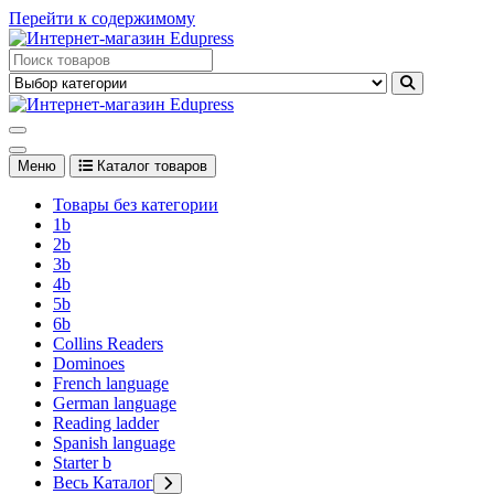
Перейти к содержимому
Edupress Uzbekistan, Edupress Узбекистан, книги, учебники на
английском языке
Edupress Uzbekistan, Edupress Узбекистан, книги, учебники на
английском языке
Меню
Каталог товаров
Товары без категории
1b
2b
3b
4b
5b
6b
Collins Readers
Dominoes
French language
German language
Reading ladder
Spanish language
Starter b
Весь Каталог