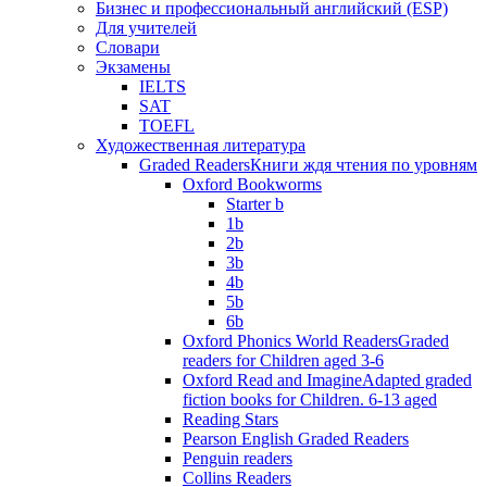
Бизнес и профессиональный английский (ESP)
Для учителей
Словари
Экзамены
IELTS
SAT
TOEFL
Художественная литература
Graded Readers
Книги ждя чтения по уровням
Oxford Bookworms
Starter b
1b
2b
3b
4b
5b
6b
Oxford Phonics World Readers
Graded
readers for Children aged 3-6
Oxford Read and Imagine
Adapted graded
fiction books for Children. 6-13 aged
Reading Stars
Pearson English Graded Readers
Penguin readers
Collins Readers