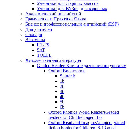
Учебники для старших классов
Учебники для ВУЗов, для взрослых
Академический английский
Грамматика и Практика Языка
Бизнес и профессиональный английский (ESP)
Для учителей
Словари
Экзамены
IELTS
SAT
TOEFL
Художественная литература
Graded Readers
Книги ждя чтения по уровням
Oxford Bookworms
Starter b
1b
2b
3b
4b
5b
6b
Oxford Phonics World Readers
Graded
readers for Children aged 3-6
Oxford Read and Imagine
Adapted graded
fiction books for Children. 6-13 aged