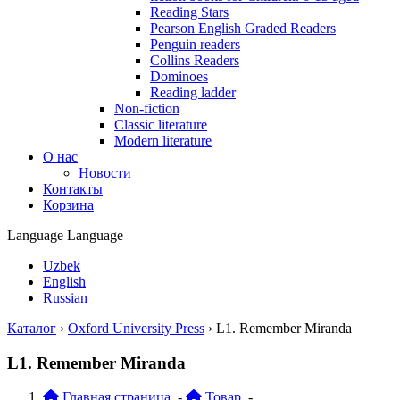
Reading Stars
Pearson English Graded Readers
Penguin readers
Collins Readers
Dominoes
Reading ladder
Non-fiction
Classic literature
Modern literature
О нас
Новости
Контакты
Корзина
Language
Language
Uzbek
English
Russian
Каталог
›
Oxford University Press
›
L1. Remember Miranda
L1. Remember Miranda
Главная страница
-
Товар
-