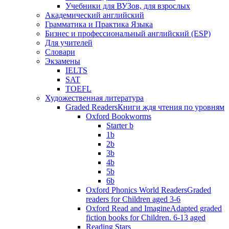
Учебники для ВУЗов, для взрослых
Академический английский
Грамматика и Практика Языка
Бизнес и профессиональный английский (ESP)
Для учителей
Словари
Экзамены
IELTS
SAT
TOEFL
Художественная литература
Graded Readers
Книги ждя чтения по уровням
Oxford Bookworms
Starter b
1b
2b
3b
4b
5b
6b
Oxford Phonics World Readers
Graded
readers for Children aged 3-6
Oxford Read and Imagine
Adapted graded
fiction books for Children. 6-13 aged
Reading Stars