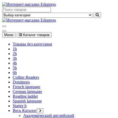
Перейти
к
Edupress Uzbekistan, Edupress Узбекистан, книги, учебники на
содержимому
английском языке
Edupress Uzbekistan, Edupress Узбекистан, книги, учебники на
английском языке
Меню
Каталог товаров
Товары без категории
1b
2b
3b
4b
5b
6b
Collins Readers
Dominoes
French language
German language
Reading ladder
Spanish language
Starter b
Весь Каталог
Академический английский