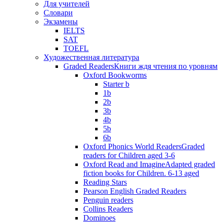
Для учителей
Словари
Экзамены
IELTS
SAT
TOEFL
Художественная литература
Graded Readers
Книги ждя чтения по уровням
Oxford Bookworms
Starter b
1b
2b
3b
4b
5b
6b
Oxford Phonics World Readers
Graded
readers for Children aged 3-6
Oxford Read and Imagine
Adapted graded
fiction books for Children. 6-13 aged
Reading Stars
Pearson English Graded Readers
Penguin readers
Collins Readers
Dominoes