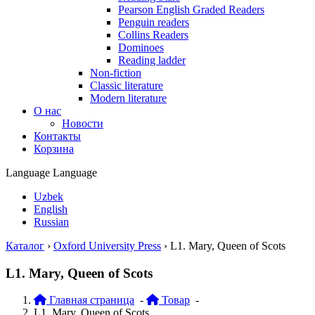
Pearson English Graded Readers
Penguin readers
Collins Readers
Dominoes
Reading ladder
Non-fiction
Classic literature
Modern literature
О нас
Новости
Контакты
Корзина
Language
Language
Uzbek
English
Russian
Каталог
›
Oxford University Press
›
L1. Mary, Queen of Scots
L1. Mary, Queen of Scots
Главная страница
-
Товар
-
L1. Mary, Queen of Scots